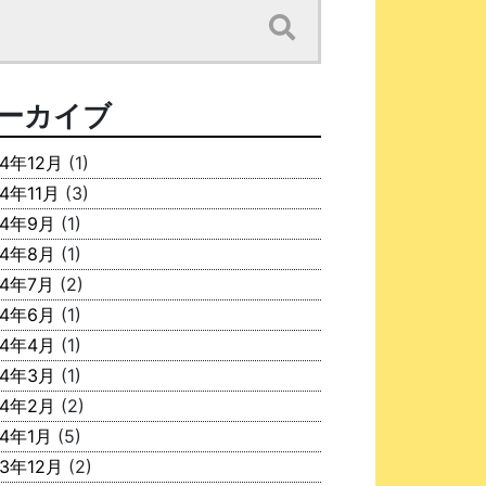
ーカイブ
24年12月
(1)
24年11月
(3)
24年9月
(1)
24年8月
(1)
24年7月
(2)
24年6月
(1)
24年4月
(1)
24年3月
(1)
24年2月
(2)
24年1月
(5)
23年12月
(2)