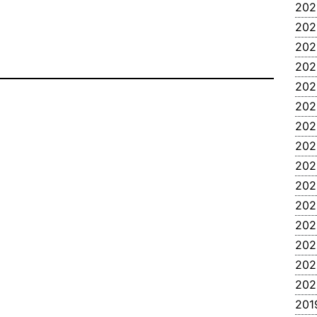
20
20
20
20
20
20
20
20
20
20
20
20
20
20
20
20