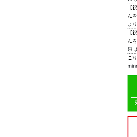
【祝
んを
よ
【祝
んを
泉
ご
min