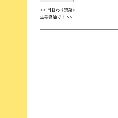
<<
日替わり惣菜♫
生姜醤油で！
>>