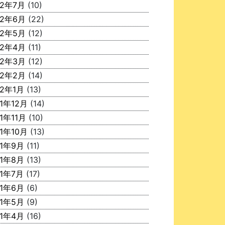
22年7月
(10)
22年6月
(22)
22年5月
(12)
22年4月
(11)
22年3月
(12)
22年2月
(14)
22年1月
(13)
21年12月
(14)
21年11月
(10)
21年10月
(13)
21年9月
(11)
21年8月
(13)
21年7月
(17)
21年6月
(6)
21年5月
(9)
21年4月
(16)