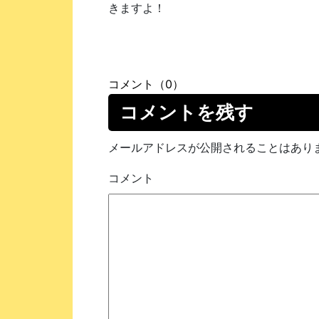
きますよ！
コメント（0）
コメントを残す
メールアドレスが公開されることはあり
コメント