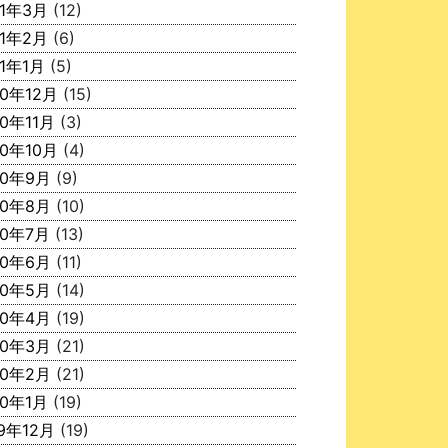
21年3月
(12)
21年2月
(6)
21年1月
(5)
20年12月
(15)
20年11月
(3)
20年10月
(4)
20年9月
(9)
20年8月
(10)
20年7月
(13)
20年6月
(11)
20年5月
(14)
20年4月
(19)
20年3月
(21)
20年2月
(21)
20年1月
(19)
19年12月
(19)