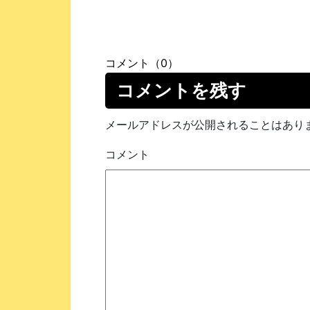
コメント（0）
コメントを残す
メールアドレスが公開されることはあり
コメント