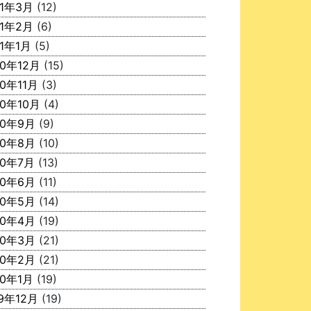
21年3月
(12)
21年2月
(6)
21年1月
(5)
20年12月
(15)
20年11月
(3)
20年10月
(4)
20年9月
(9)
20年8月
(10)
20年7月
(13)
20年6月
(11)
20年5月
(14)
20年4月
(19)
20年3月
(21)
20年2月
(21)
20年1月
(19)
19年12月
(19)