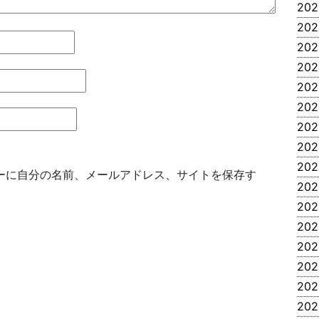
20
20
20
20
20
20
20
20
20
ーに自分の名前、メールアドレス、サイトを保存す
20
20
20
20
20
20
20