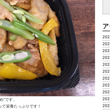
ア
20
20
20
20
20
20
20
20
20
20
め”です。
20
って栄養たっぷりです！