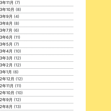
23年11月
(7)
23年10月
(8)
23年9月
(4)
23年8月
(8)
23年7月
(6)
23年6月
(11)
23年5月
(7)
23年4月
(10)
23年3月
(12)
23年2月
(12)
23年1月
(6)
22年12月
(12)
22年11月
(11)
22年10月
(10)
22年9月
(12)
22年8月
(13)