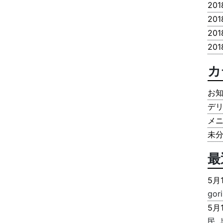
20
20
20
20
カ
お
デ
メ
未
最
5月
gor
5月
民