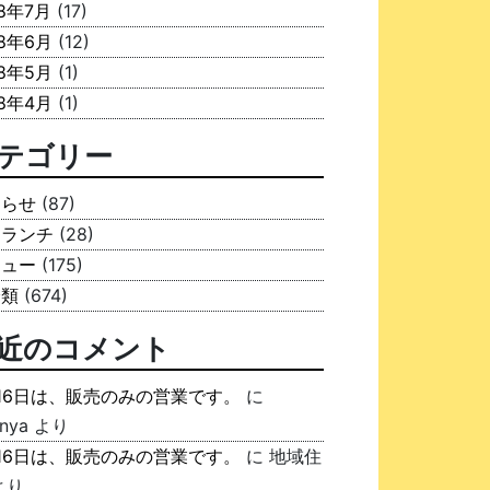
18年7月
(17)
18年6月
(12)
18年5月
(1)
18年4月
(1)
テゴリー
知らせ
(87)
リランチ
(28)
ニュー
(175)
分類
(674)
近のコメント
16日は、販売のみの営業です。
に
inya
より
16日は、販売のみの営業です。
に
地域住
より