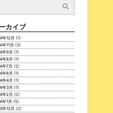
ーカイブ
24年12月
(1)
24年11月
(3)
24年9月
(1)
24年8月
(1)
24年7月
(2)
24年6月
(1)
24年4月
(1)
24年3月
(1)
24年2月
(2)
24年1月
(5)
23年12月
(2)