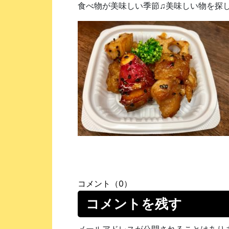
食べ物が美味しい季節♫美味しい物を探し
コメント（0）
コメントを残す