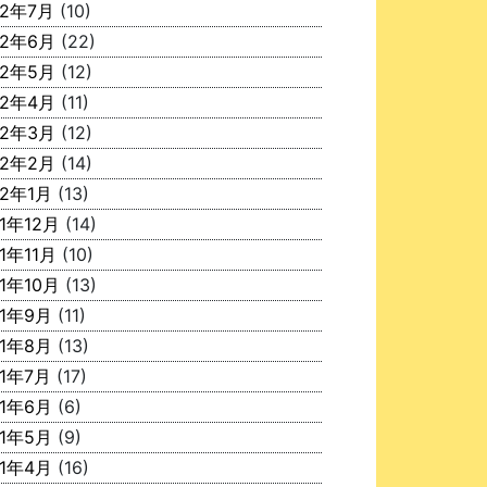
22年7月
(10)
22年6月
(22)
22年5月
(12)
22年4月
(11)
22年3月
(12)
22年2月
(14)
22年1月
(13)
21年12月
(14)
21年11月
(10)
21年10月
(13)
21年9月
(11)
21年8月
(13)
21年7月
(17)
21年6月
(6)
21年5月
(9)
21年4月
(16)