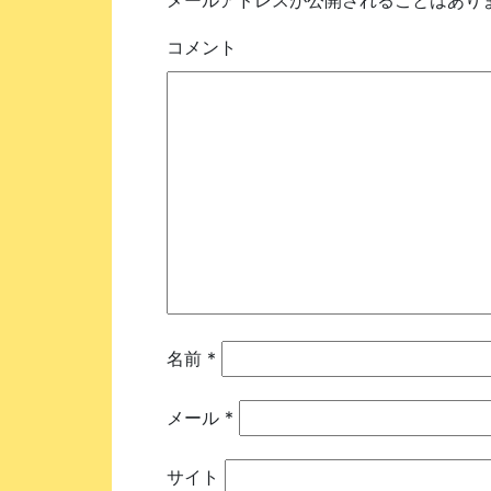
メールアドレスが公開されることはあり
コメント
名前
*
メール
*
サイト