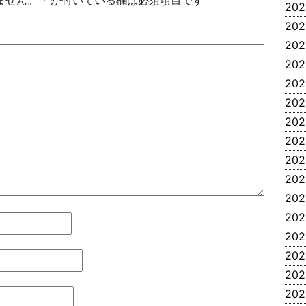
ません。
*
が付いている欄は必須項目です
20
20
20
20
20
20
20
20
20
20
20
20
20
20
20
20