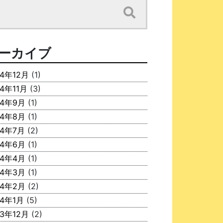
ーカイブ
24年12月
(1)
24年11月
(3)
24年9月
(1)
24年8月
(1)
24年7月
(2)
24年6月
(1)
24年4月
(1)
24年3月
(1)
24年2月
(2)
24年1月
(5)
23年12月
(2)