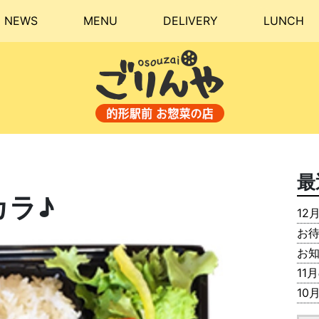
NEWS
MENU
DELIVERY
LUNCH
最
カラ♪
12
お
お
11
10