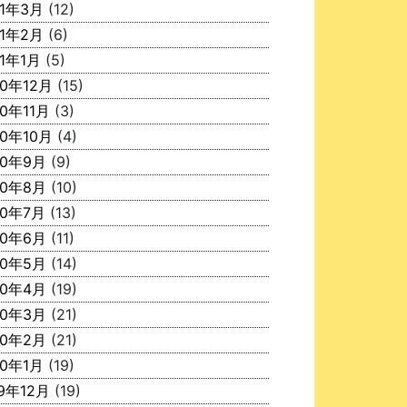
21年3月
(12)
21年2月
(6)
21年1月
(5)
20年12月
(15)
20年11月
(3)
20年10月
(4)
20年9月
(9)
20年8月
(10)
20年7月
(13)
20年6月
(11)
20年5月
(14)
20年4月
(19)
20年3月
(21)
20年2月
(21)
20年1月
(19)
19年12月
(19)