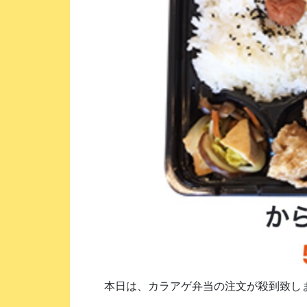
本日は、カラアゲ弁当の注文が殺到致し