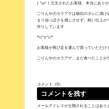
( ^ω^ ) 注文されたお客様、本当にあ
ごりんやのカラアゲは秘伝のタレに漬け
まり油っぽさを感じさせず、軽い仕上が
作りしています
*\(^o^)/*
お客様が再び足を運んで買っていただけ
ごりんやのカラアゲ、まだ食べたことが
コメント（0）
コメントを残す
メールアドレスが公開されることはあり