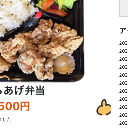
ア
20
20
20
20
20
20
20
20
20
20
ました
20