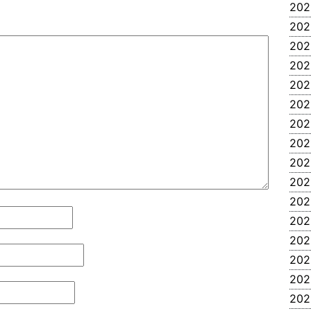
20
20
20
20
20
20
20
20
20
20
20
20
20
20
20
20