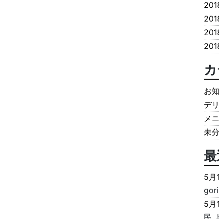
20
20
20
20
カ
お
デ
メ
未
最
5月
gor
5月
民