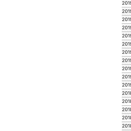
20
20
20
20
20
20
20
20
20
20
20
20
20
20
20
20