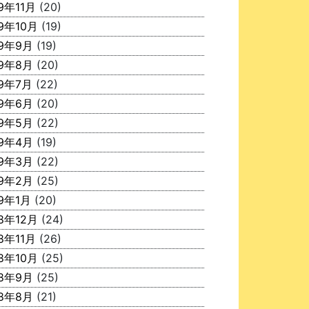
19年11月
(20)
19年10月
(19)
19年9月
(19)
19年8月
(20)
19年7月
(22)
19年6月
(20)
19年5月
(22)
19年4月
(19)
19年3月
(22)
19年2月
(25)
19年1月
(20)
18年12月
(24)
18年11月
(26)
18年10月
(25)
18年9月
(25)
18年8月
(21)