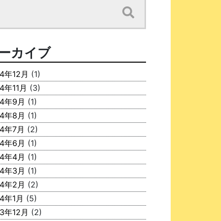
ーカイブ
24年12月
(1)
24年11月
(3)
24年9月
(1)
24年8月
(1)
24年7月
(2)
24年6月
(1)
24年4月
(1)
24年3月
(1)
24年2月
(2)
24年1月
(5)
23年12月
(2)