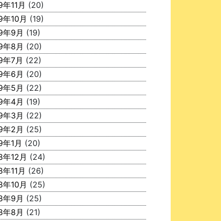
19年11月
(20)
19年10月
(19)
19年9月
(19)
19年8月
(20)
19年7月
(22)
19年6月
(20)
19年5月
(22)
19年4月
(19)
19年3月
(22)
19年2月
(25)
19年1月
(20)
18年12月
(24)
18年11月
(26)
18年10月
(25)
18年9月
(25)
18年8月
(21)