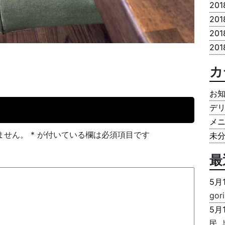
20
20
20
20
カ
お
デ
メ
ません。
*
が付いている欄は必須項目です
未
最
5月
gor
5月
民