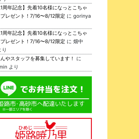
1周年記念】先着10名様になっとこちゃ
プレゼント！7/16〜8/12限定
に
gorinya
り
1周年記念】先着10名様になっとこちゃ
プレゼント！7/16〜8/12限定
に
畑中
より
りんやスタッフを募集しています！
に
min
より