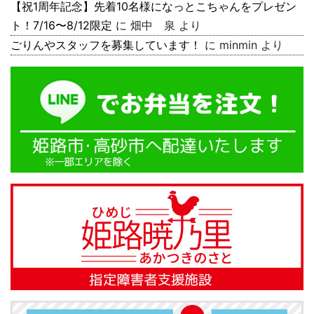
【祝1周年記念】先着10名様になっとこちゃんをプレゼン
ト！7/16〜8/12限定
に
畑中 泉
より
ごりんやスタッフを募集しています！
に
minmin
より