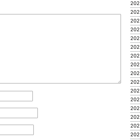
20
20
20
20
20
20
20
20
20
20
20
20
20
20
20
20