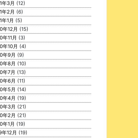
21年3月
(12)
21年2月
(6)
21年1月
(5)
20年12月
(15)
20年11月
(3)
20年10月
(4)
20年9月
(9)
20年8月
(10)
20年7月
(13)
20年6月
(11)
20年5月
(14)
20年4月
(19)
20年3月
(21)
20年2月
(21)
20年1月
(19)
19年12月
(19)