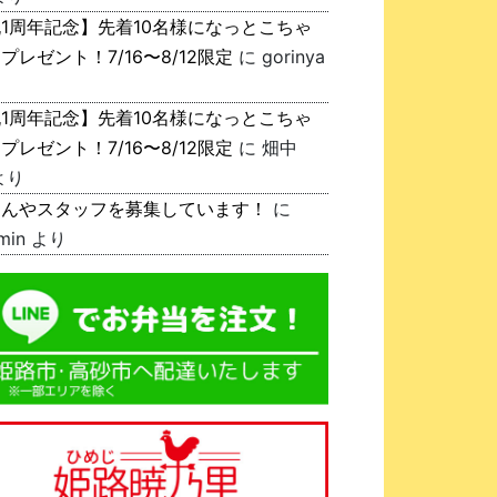
1周年記念】先着10名様になっとこちゃ
プレゼント！7/16〜8/12限定
に
gorinya
り
1周年記念】先着10名様になっとこちゃ
プレゼント！7/16〜8/12限定
に
畑中
より
りんやスタッフを募集しています！
に
min
より