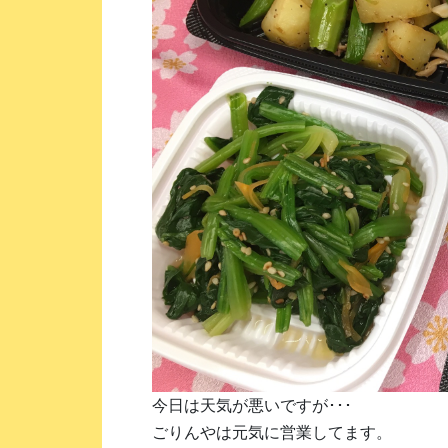
今日は天気が悪いですが･･･
ごりんやは元気に営業してます。