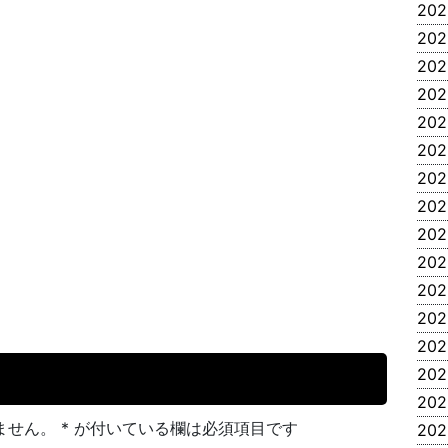
20
20
20
20
20
20
20
20
20
20
20
20
20
20
20
ません。
*
が付いている欄は必須項目です
20