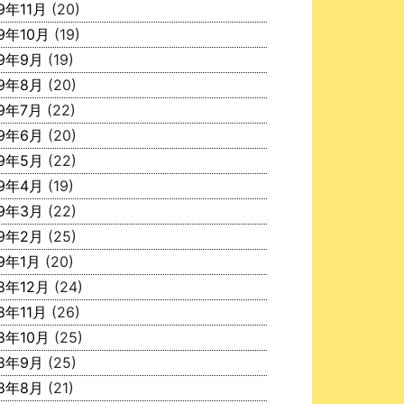
19年11月
(20)
19年10月
(19)
19年9月
(19)
19年8月
(20)
19年7月
(22)
19年6月
(20)
19年5月
(22)
19年4月
(19)
19年3月
(22)
19年2月
(25)
19年1月
(20)
18年12月
(24)
18年11月
(26)
18年10月
(25)
18年9月
(25)
18年8月
(21)