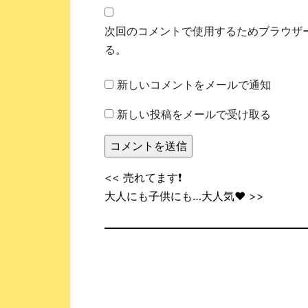
次回のコメントで使用するためブラウザ
る。
新しいコメントをメールで通知
新しい投稿をメールで受け取る
<<
売れてます❗️
大人にも子供にも…大人気❤️
>>