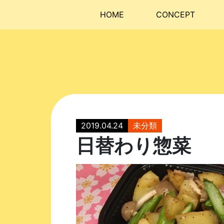
HOME
CONCEPT
2019.04.24
未分類
日替わり惣菜