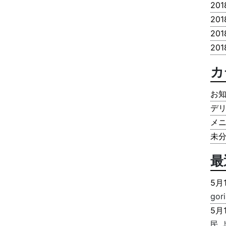
20
20
20
20
カ
お
デ
メ
未
最
5月
gor
5月
民