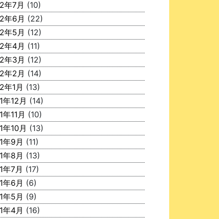
22年7月
(10)
22年6月
(22)
22年5月
(12)
22年4月
(11)
22年3月
(12)
22年2月
(14)
22年1月
(13)
21年12月
(14)
21年11月
(10)
21年10月
(13)
21年9月
(11)
21年8月
(13)
21年7月
(17)
21年6月
(6)
21年5月
(9)
21年4月
(16)