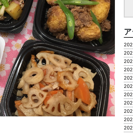
ア
20
20
20
20
20
20
20
20
20
20
20