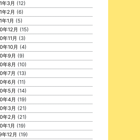
21年3月
(12)
21年2月
(6)
21年1月
(5)
20年12月
(15)
20年11月
(3)
20年10月
(4)
20年9月
(9)
20年8月
(10)
20年7月
(13)
20年6月
(11)
20年5月
(14)
20年4月
(19)
20年3月
(21)
20年2月
(21)
20年1月
(19)
19年12月
(19)