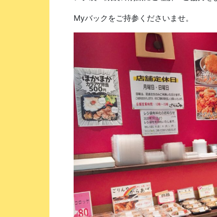
Myバックをご持参くださいませ。