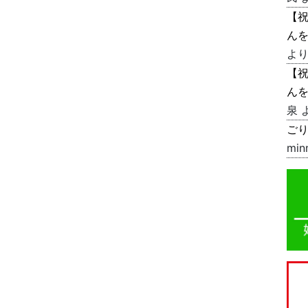
【祝
んを
よ
【祝
んを
泉
ご
min