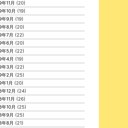
19年11月
(20)
19年10月
(19)
19年9月
(19)
19年8月
(20)
19年7月
(22)
19年6月
(20)
19年5月
(22)
19年4月
(19)
19年3月
(22)
19年2月
(25)
19年1月
(20)
18年12月
(24)
18年11月
(26)
18年10月
(25)
18年9月
(25)
18年8月
(21)