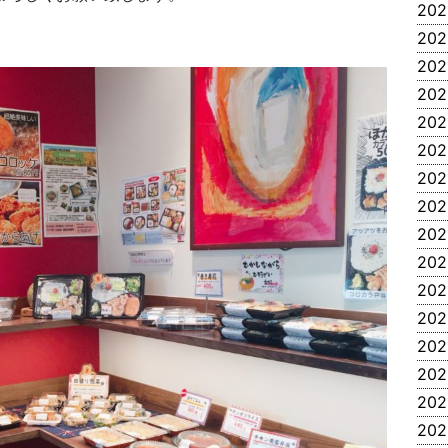
20
20
20
20
20
20
20
20
20
20
20
20
20
20
20
20