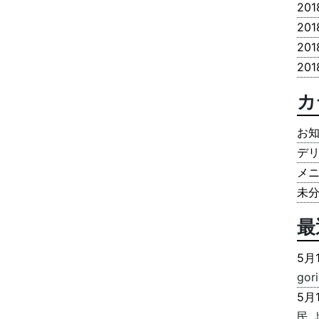
20
20
20
20
カ
お
デ
メ
未
最
5月
gor
5月
民