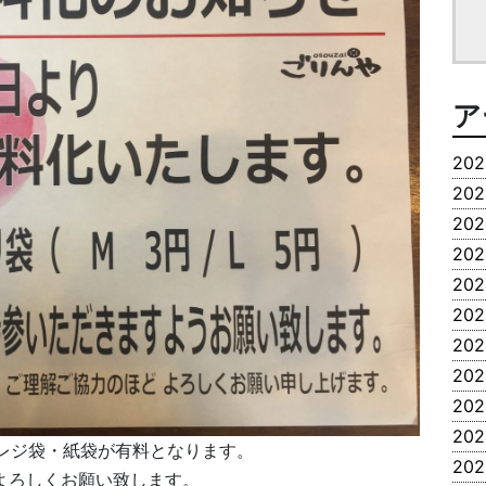
ア
20
20
20
20
20
20
20
20
20
20
りレジ袋・紙袋が有料となります。
20
よろしくお願い致します。