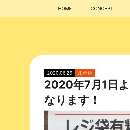
HOME
CONCEPT
2020.06.26
未分類
2020年7月1
なります！