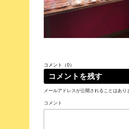
コメント（0）
コメントを残す
メールアドレスが公開されることはあり
コメント