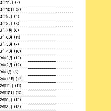
23年11月
(7)
23年10月
(8)
23年9月
(4)
23年8月
(8)
23年7月
(6)
23年6月
(11)
23年5月
(7)
23年4月
(10)
23年3月
(12)
23年2月
(12)
23年1月
(6)
22年12月
(12)
22年11月
(11)
22年10月
(10)
22年9月
(12)
22年8月
(13)