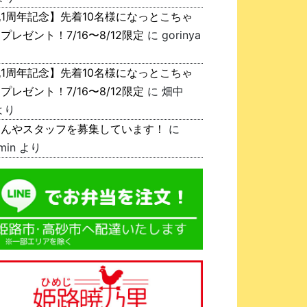
1周年記念】先着10名様になっとこちゃ
プレゼント！7/16〜8/12限定
に
gorinya
り
1周年記念】先着10名様になっとこちゃ
プレゼント！7/16〜8/12限定
に
畑中
より
りんやスタッフを募集しています！
に
min
より