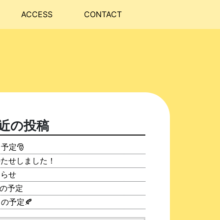
ACCESS
CONTACT
近の投稿
月予定🎅
待たせしました！
知らせ
月の予定
月の予定🍂