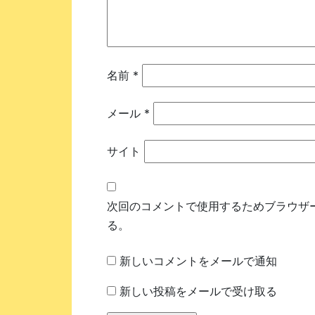
名前
*
メール
*
サイト
次回のコメントで使用するためブラウザ
る。
新しいコメントをメールで通知
新しい投稿をメールで受け取る