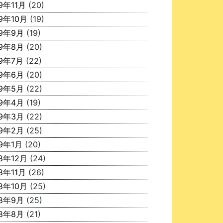
19年11月
(20)
19年10月
(19)
19年9月
(19)
19年8月
(20)
19年7月
(22)
19年6月
(20)
19年5月
(22)
19年4月
(19)
19年3月
(22)
19年2月
(25)
19年1月
(20)
18年12月
(24)
18年11月
(26)
18年10月
(25)
18年9月
(25)
18年8月
(21)