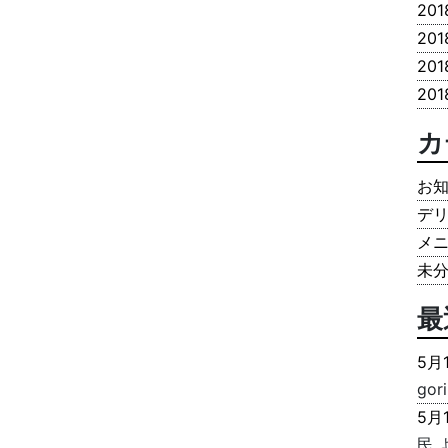
20
20
20
20
カ
お
デ
メ
未
最
5月
gor
5月
民