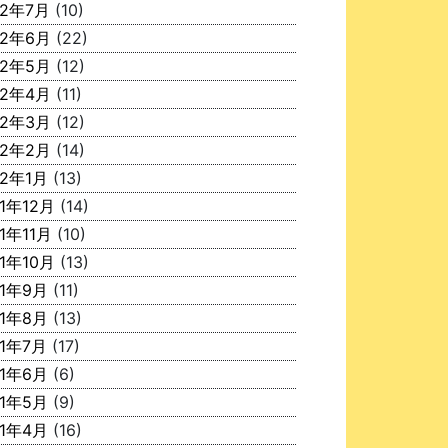
22年7月
(10)
22年6月
(22)
22年5月
(12)
22年4月
(11)
22年3月
(12)
22年2月
(14)
22年1月
(13)
21年12月
(14)
21年11月
(10)
21年10月
(13)
21年9月
(11)
21年8月
(13)
21年7月
(17)
21年6月
(6)
21年5月
(9)
21年4月
(16)