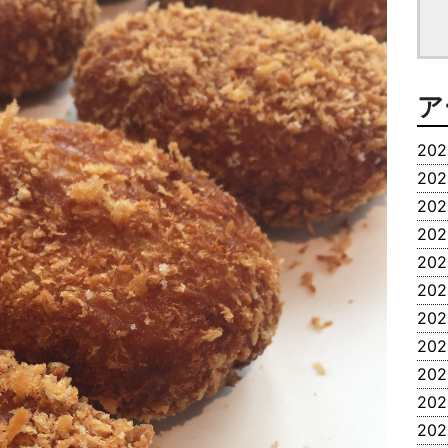
ア
20
20
20
20
20
20
20
20
20
20
20