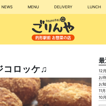
NEWS
MENU
DELIVERY
LUNCH
最
ジコロッケ♫
12
お
お
11
10