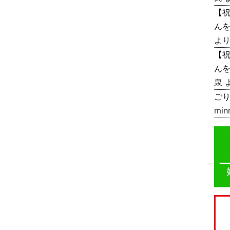
【祝
んを
よ
【祝
んを
泉
ご
min