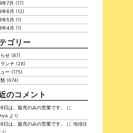
18年7月
(17)
18年6月
(12)
18年5月
(1)
18年4月
(1)
テゴリー
知らせ
(87)
リランチ
(28)
ニュー
(175)
分類
(674)
近のコメント
16日は、販売のみの営業です。
に
inya
より
16日は、販売のみの営業です。
に
地域住
より